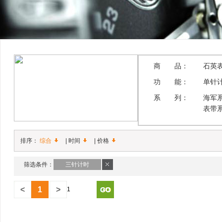
商 品：
石英
功 能：
单针
系 列：
海军
表带
排序：
综合
|
时间
|
价格
筛选条件：
三针计时
<
1
>