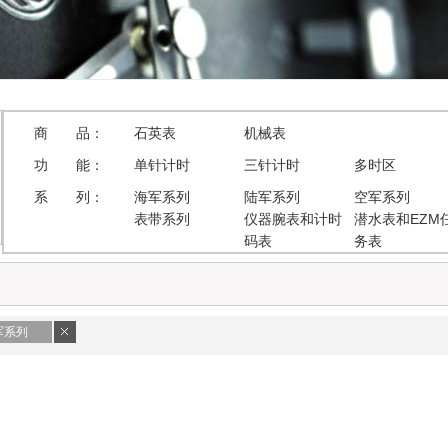
商 品：
石英表
机械表
功 能：
单针计时
三针计时
多时区
系 列：
海军系列
陆军系列
空军系列
表带系列
仪器腕表和计时
潜水表和EZM
码表
务表
军系列