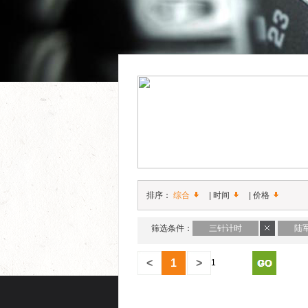
排序：
综合
|
时间
|
价格
筛选条件：
三针计时
陆
<
1
>