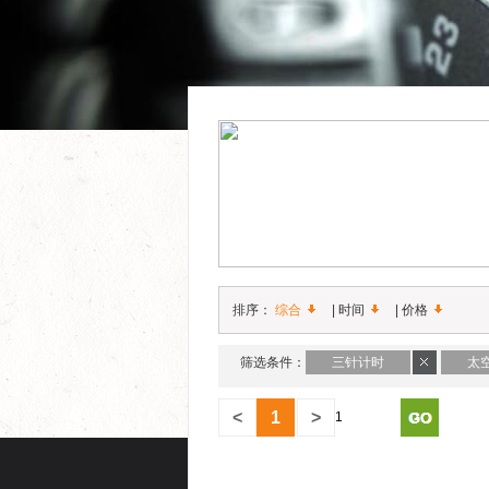
排序：
综合
|
时间
|
价格
筛选条件：
三针计时
太
<
1
>