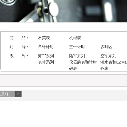
商 品：
石英表
机械表
功 能：
单针计时
三针计时
多时区
系 列：
海军系列
陆军系列
空军系列
表带系列
仪器腕表和计时
潜水表和EZM
码表
务表
空系列