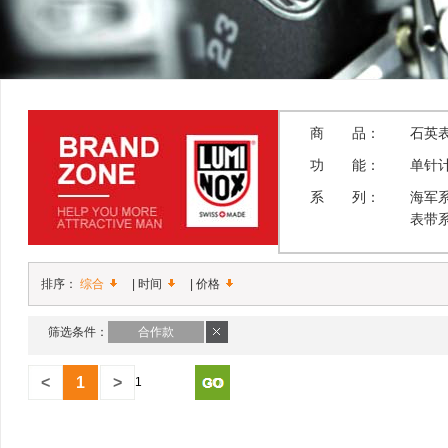
商 品：
石英
功 能：
单针
系 列：
海军
表带
排序：
综合
|
时间
|
价格
筛选条件：
合作款
<
1
>