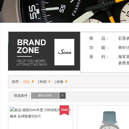
商 品：
石英
功 能：
单针
系 列：
海军
表带
排序：
综合
|
时间
|
价格
筛选条件：
单针计时